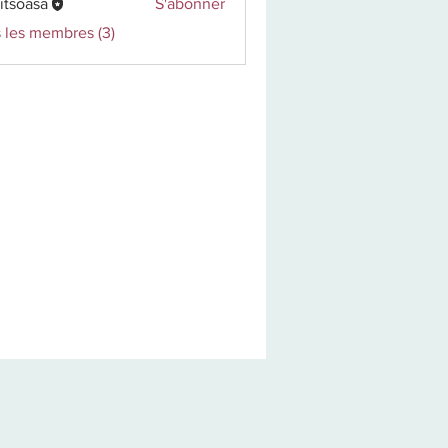
itsoasa
S'abonner
asa
s les membres (3)