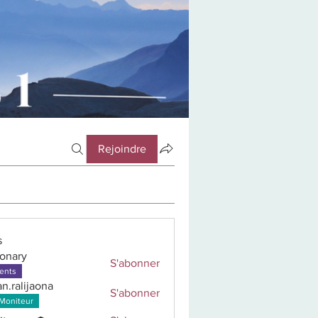
Rejoindre
s
aonary
S'abonner
y
ents
an.ralijaona
S'abonner
lijaona
Moniteur