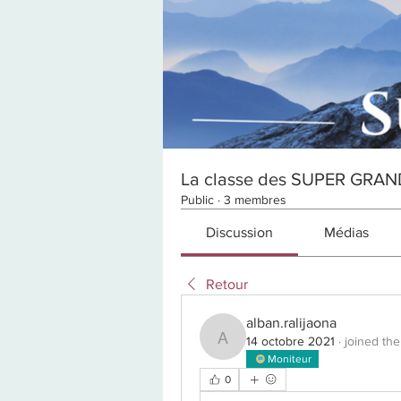
La classe des SUPER GRAN
Public
·
3 membres
Discussion
Médias
Retour
alban.ralijaona
14 octobre 2021
·
joined the
alban.ralijaona
Moniteur
0