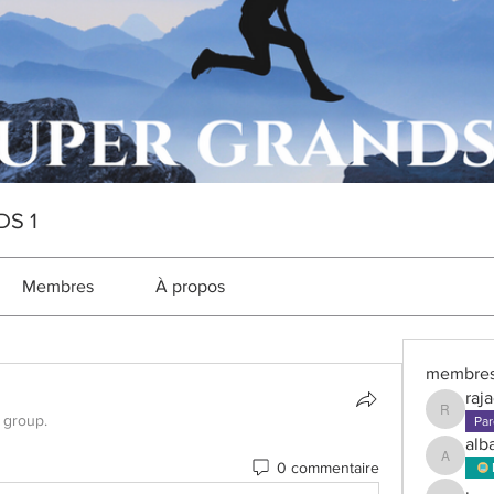
DS 1
Membres
À propos
membre
raj
 group.
rajaonar
Par
alb
0 commentaire
alban.ra