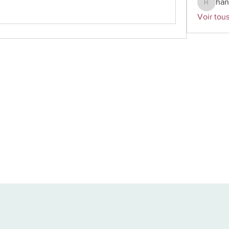
han
hanitso
Voir tou