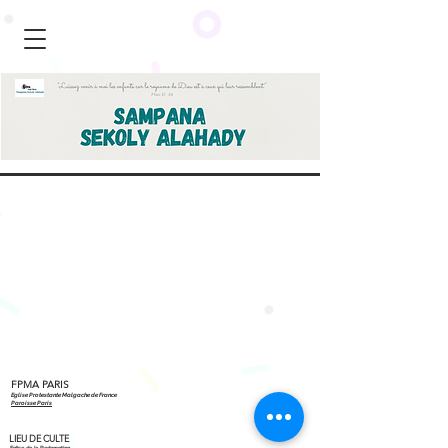
FPMA PARIS
Eglise Protestante Malgache de France
Paroisse Paris
LIEU DE CULTE