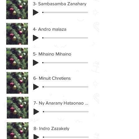
3- Sambasamba Zanahary
4- Andro malaza
5- Mihaino Mihaino
6- Minuit Chretiens
7- Ny Anarany Hataonao hoe Jesosy - Voix (Bb + Vitesse x1.20)
8- Indro Zazakely